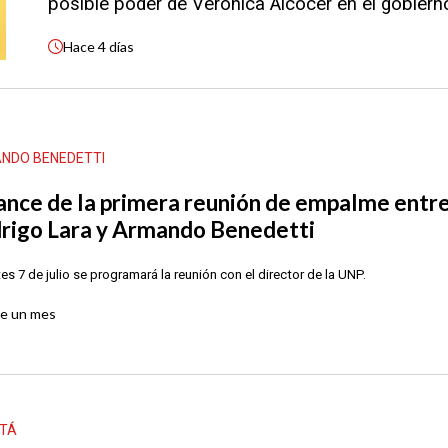
posible poder de Verónica Alcocer en el gobiern
Hace
4 días
NDO BENEDETTI
ance de la primera reunión de empalme entr
rigo Lara y Armando Benedetti
tes 7 de julio se programará la reunión con el director de la UNP.
ce
un mes
TÁ