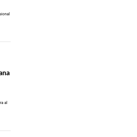
sional
bana
ra al