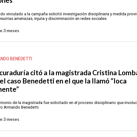
ones
o vinculado a la campaña solicitó investigación disciplinaria y medida provi
esuntas amenazas, injuria y discriminación en redes sociales.
ce
3 meses
NDO BENEDETTI
curaduría citó a la magistrada Cristina Lom
 el caso Benedetti en el que la llamó “loca
ente”
timonio de la magistrada fue solicitado en el proceso disciplinario que involuc
ro Armando Benedetti.
ce
3 meses