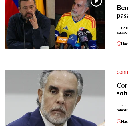
Ben
pas
El alc
sábado
Ha
CORT
Cor
sob
El min
mientr
Ha