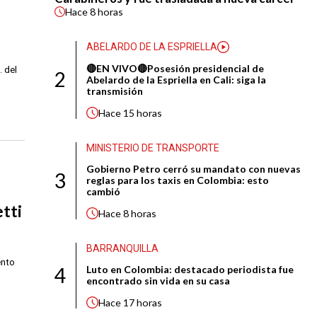
Hace
8 horas
ABELARDO DE LA ESPRIELLA
🔴EN VIVO🔴Posesión presidencial de
. del
2
Abelardo de la Espriella en Cali: siga la
transmisión
Hace
15 horas
MINISTERIO DE TRANSPORTE
Gobierno Petro cerró su mandato con nuevas
3
reglas para los taxis en Colombia: esto
cambió
tti
Hace
8 horas
BARRANQUILLA
ento
4
Luto en Colombia: destacado periodista fue
encontrado sin vida en su casa
Hace
17 horas