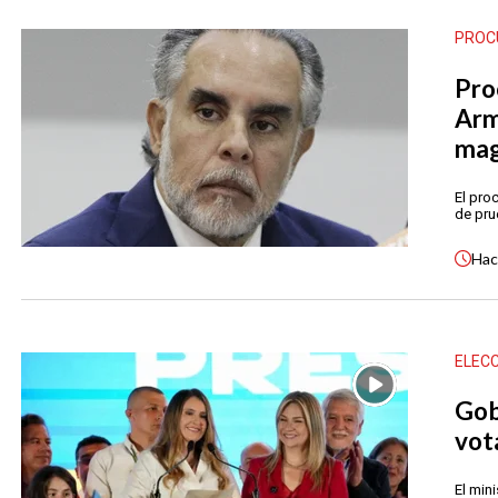
PROC
Pro
Arm
mag
El proc
de pru
Ha
ELECC
Gob
vot
El min