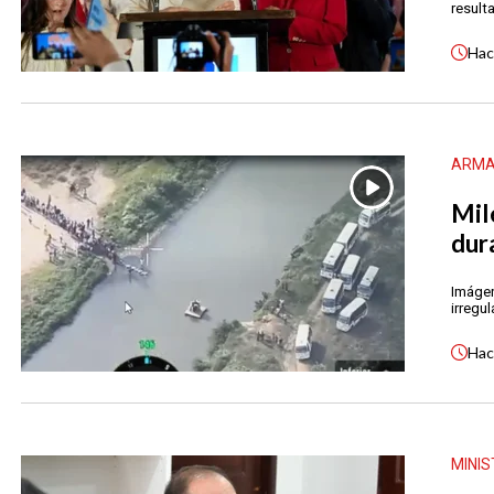
result
Ha
ARMA
Mil
dur
Imágen
irregul
Ha
MINIS