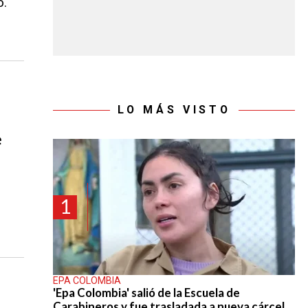
o.
LO MÁS VISTO
e
1
EPA COLOMBIA
'Epa Colombia' salió de la Escuela de
Carabineros y fue trasladada a nueva cárcel