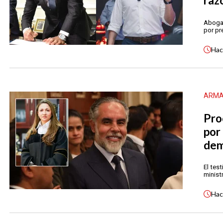
raz
Abogad
por pr
Ha
ARMA
Pro
por
dem
El tes
minist
Ha