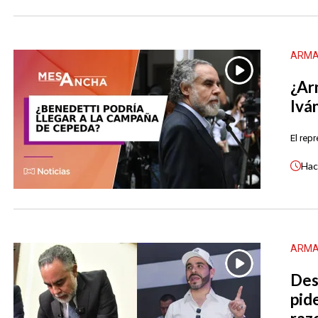
ARMA
¿Ar
Ivá
El rep
Ha
ARMA
Des
pid