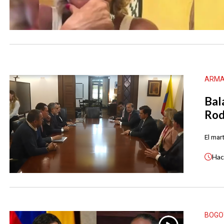
ARMA
Bal
Rod
El mar
Ha
BOGO