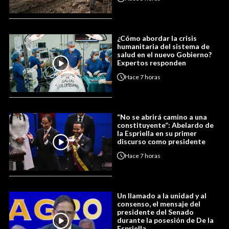
¿Cómo abordar la crisis
humanitaria del sistema de
salud en el nuevo Gobierno?
Expertos responden
Hace
7 horas
“No se abrirá camino a una
constituyente”: Abelardo de
la Espriella en su primer
discurso como presidente
Hace
7 horas
Un llamado a la unidad y al
consenso, el mensaje del
presidente del Senado
durante la posesión de De la
Espriella