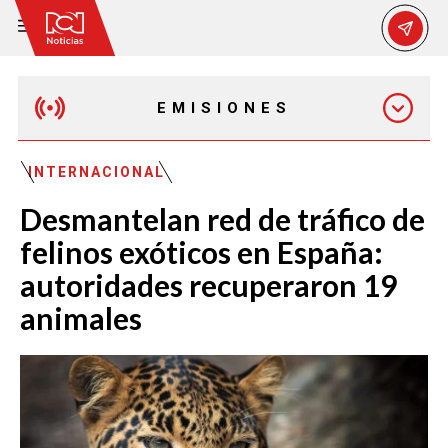
EMISIONES
EMISIÓN 12:30 PM
INTERNACIONAL
Desmantelan red de tráfico de
EMISIÓN 7:00 PM
felinos exóticos en España:
autoridades recuperaron 19
animales