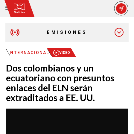
EMISIONES
MAÑANA EXPRESS
INTERNACIONAL
VIDEO
Dos colombianos y un
EMISIÓN 12:30 PM
ecuatoriano con presuntos
enlaces del ELN serán
EMISIÓN 7:00 PM
extraditados a EE. UU.
EMISIÓN 11:30 PM