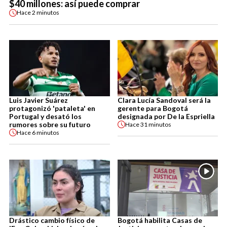
$40 millones: así puede comprar
Hace
2 minutos
Luis Javier Suárez
Clara Lucía Sandoval será la
protagonizó 'pataleta' en
gerente para Bogotá
Portugal y desató los
designada por De la Espriella
rumores sobre su futuro
Hace
31 minutos
Hace
6 minutos
Drástico cambio físico de
Bogotá habilita Casas de