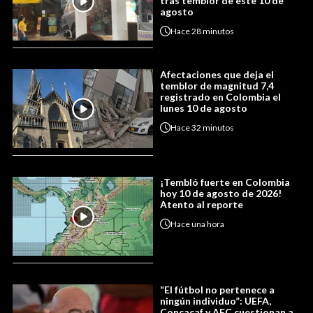
tras temblor de este 10 de
agosto
Hace
28 minutos
Afectaciones que deja el
temblor de magnitud 7,4
registrado en Colombia el
lunes 10 de agosto
Hace
32 minutos
¡Tembló fuerte en Colombia
hoy 10 de agosto de 2026!
Atento al reporte
Hace
una hora
“El fútbol no pertenece a
ningún individuo”: UEFA,
Concacaf y AFC cuestionan a