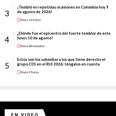
¡Tembló en repetidas ocasiones en Colombia hoy 9
3
de agosto de 2026!
Hace
12 horas
¿Dónde fue el epicentro del fuerte temblor de este
4
lunes 10 de agosto?
Hace
40 minutos
Estos son los subsidios a los que tiene derecho el
5
grupo C01 en el RUI 2026: téngalos en cuenta
Hace
2 horas
EN VIDEO