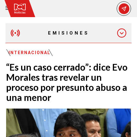
EMISIONES
MAÑANA EXPRESS
INTERNACIONAL
“Es un caso cerrado”: dice Evo
EMISIÓN 12:30 PM
Morales tras revelar un
proceso por presunto abuso a
EMISIÓN 7:00 PM
una menor
EMISIÓN 11:30 PM