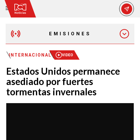
EMISIONES
EMISIÓN 12:30 PM
INTERNACIONAL
VIDEO
Estados Unidos permanece
EMISIÓN 7:00 PM
asediado por fuertes
tormentas invernales