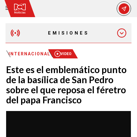
EMISIONES
MAÑANA EXPRESS
INTERNACIONAL
VIDEO
Este es el emblemático punto
EMISIÓN 12:30 PM
de la basílica de San Pedro
sobre el que reposa el féretro
EMISIÓN 7:00 PM
del papa Francisco
EMISIÓN 11:30 PM