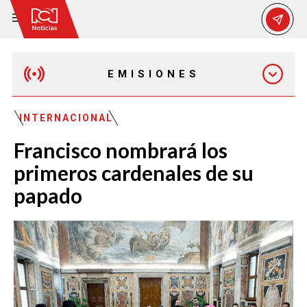
EMISIONES
MAÑANA EXPRESS
INTERNACIONAL
Francisco nombrará los
EMISIÓN 12:30 PM
primeros cardenales de su
papado
EMISIÓN 7:00 PM
EMISIÓN 11:30 PM