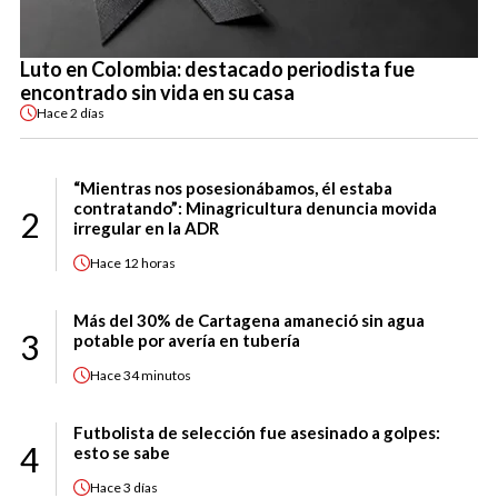
Luto en Colombia: destacado periodista fue
encontrado sin vida en su casa
Hace
2 días
“Mientras nos posesionábamos, él estaba
contratando”: Minagricultura denuncia movida
2
irregular en la ADR
Hace
12 horas
Más del 30% de Cartagena amaneció sin agua
3
potable por avería en tubería
Hace
34 minutos
Futbolista de selección fue asesinado a golpes:
4
esto se sabe
Hace
3 días