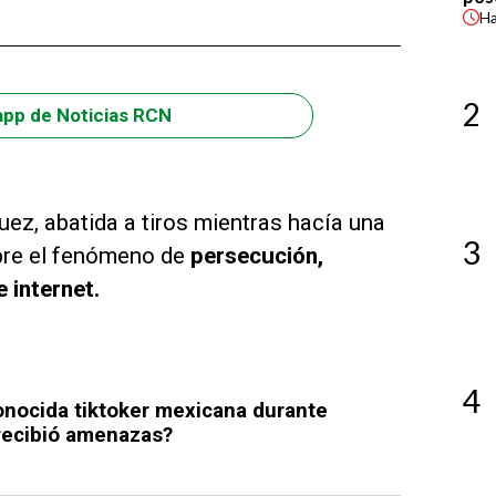
H
2
app de Noticias RCN
uez, abatida a tiros mientras hacía una
3
obre el fenómeno de
persecución,
 internet.
4
conocida tiktoker mexicana durante
¿recibió amenazas?