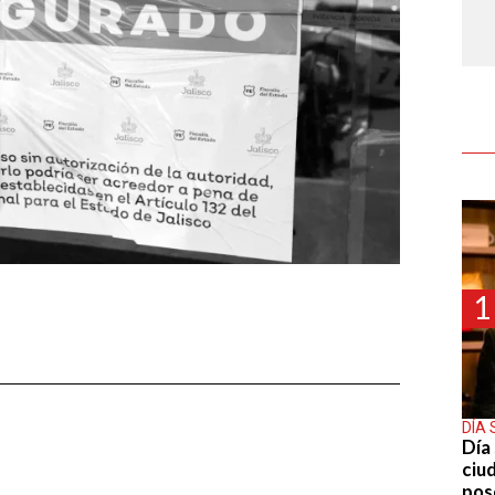
1
DÍA 
Día 
ciu
pos