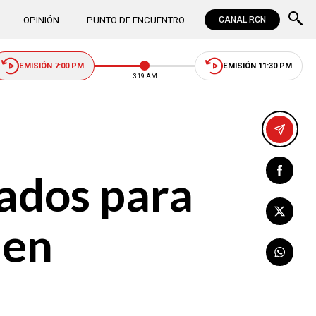
OPINIÓN
PUNTO DE ENCUENTRO
CANAL RCN
EMISIÓN 7:00 PM
EMISIÓN 11:30 PM
3:19 AM
cados para
men