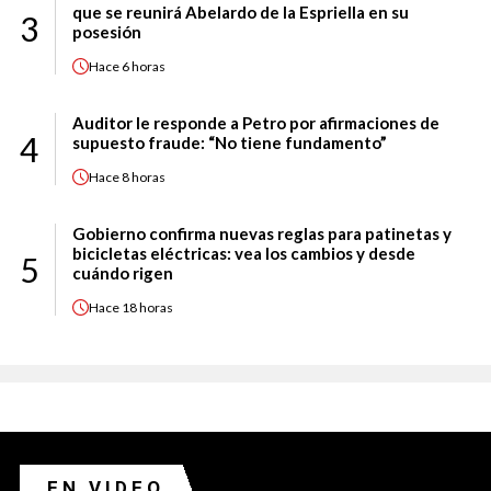
que se reunirá Abelardo de la Espriella en su
3
posesión
Hace
6 horas
Auditor le responde a Petro por afirmaciones de
4
supuesto fraude: “No tiene fundamento”
Hace
8 horas
Gobierno confirma nuevas reglas para patinetas y
bicicletas eléctricas: vea los cambios y desde
5
cuándo rigen
Hace
18 horas
EN VIDEO