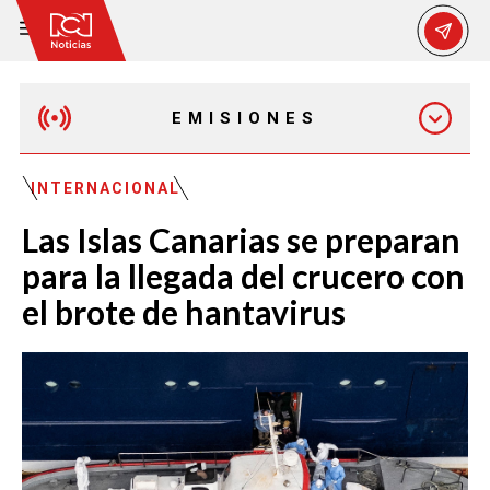
EMISIONES
MAÑANA EXPRESS
INTERNACIONAL
Las Islas Canarias se preparan
EMISIÓN 12:30 PM
para la llegada del crucero con
el brote de hantavirus
EMISIÓN 7:00 PM
EMISIÓN 11:30 PM