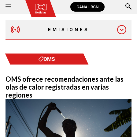
CANAL RCN
EMISIONES
MAÑANA EXPRESS
OMS
EMISIÓN 12:30 PM
OMS ofrece recomendaciones ante las
olas de calor registradas en varias
EMISIÓN 7:00 PM
regiones
EMISIÓN 11:30 PM