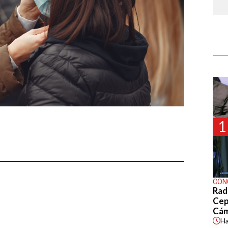
1
CON
Rad
Cep
Cá
H