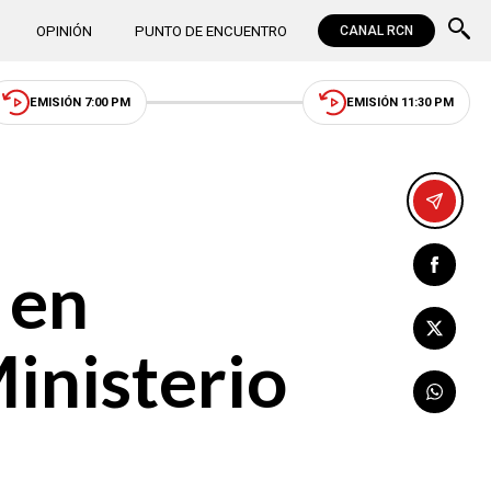
OPINIÓN
PUNTO DE ENCUENTRO
CANAL RCN
EMISIÓN 7:00 PM
EMISIÓN 11:30 PM
 en
inisterio