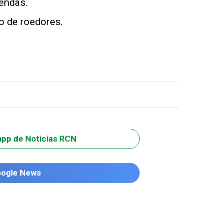
iendas.
so de roedores.
app de Noticias RCN
oogle News