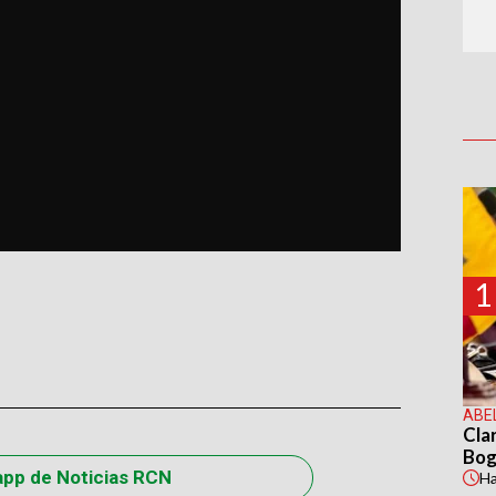
1
ABE
Cla
Bog
app de Noticias RCN
H