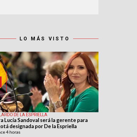
LO MÁS VISTO
LARDO DE LA ESPRIELLA
ra Lucía Sandoval será la gerente para
otá designada por De la Espriella
ace
4 horas