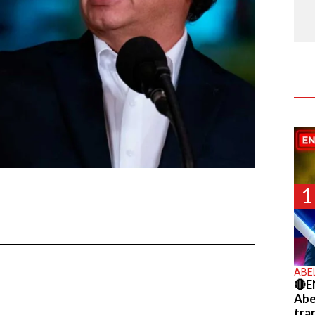
1
ABE
🔴E
Abel
tra