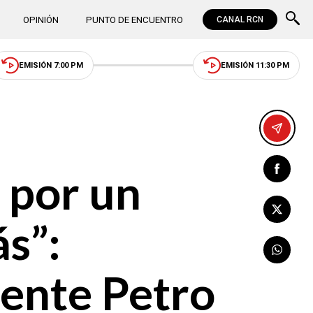
OPINIÓN
PUNTO DE ENCUENTRO
CANAL RCN
EMISIÓN 7:00 PM
EMISIÓN 11:30 PM
 por un
s”:
ente Petro