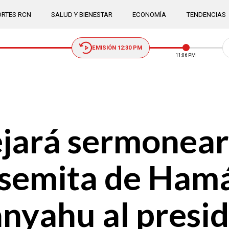
RTES RCN
SALUD Y BIENESTAR
ECONOMÍA
TENDENCIAS
EMISIÓN 12:30 PM
11:06 PM
dejará sermonear
isemita de Hamá
nyahu al presid