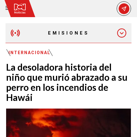
EMISIONES
MAÑANA EXPRESS
INTERNACIONAL
La desoladora historia del
EMISIÓN 12:30 PM
niño que murió abrazado a su
perro en los incendios de
EMISIÓN 7:00 PM
Hawái
EMISIÓN 11:30 PM