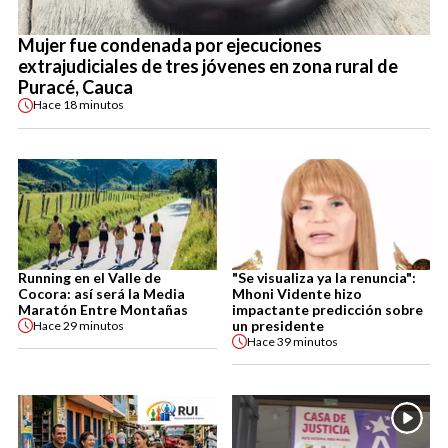
Mujer fue condenada por ejecuciones
extrajudiciales de tres jóvenes en zona rural de
Puracé, Cauca
Hace
18 minutos
Running en el Valle de
"Se visualiza ya la renuncia":
Cocora: así será la Media
Mhoni Vidente hizo
Maratón Entre Montañas
impactante predicción sobre
un presidente
Hace
29 minutos
Hace
39 minutos