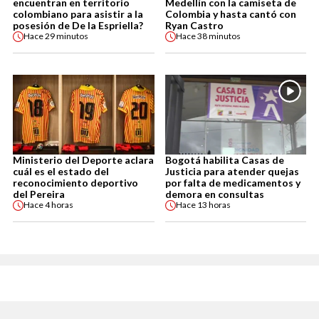
encuentran en territorio
Medellín con la camiseta de
colombiano para asistir a la
Colombia y hasta cantó con
posesión de De la Espriella?
Ryan Castro
Hace
29 minutos
Hace
38 minutos
Ministerio del Deporte aclara
Bogotá habilita Casas de
cuál es el estado del
Justicia para atender quejas
reconocimiento deportivo
por falta de medicamentos y
del Pereira
demora en consultas
Hace
4 horas
Hace
13 horas