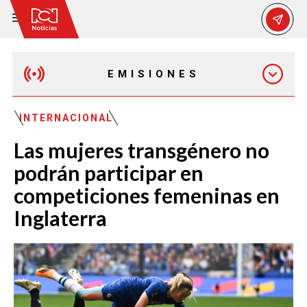
EMISIONES
MAÑANA EXPRESS
INTERNACIONAL
Las mujeres transgénero no
EMISIÓN 12:30 PM
podrán participar en
competiciones femeninas en
EMISIÓN 7:00 PM
Inglaterra
EMISIÓN 11:30 PM