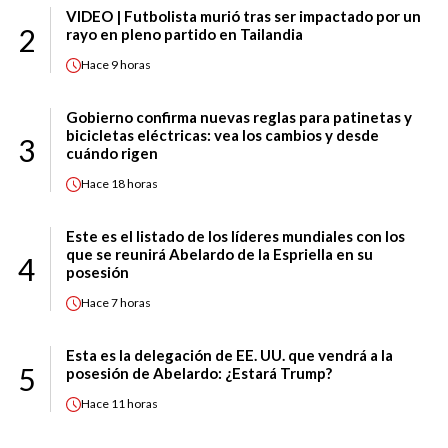
VIDEO | Futbolista murió tras ser impactado por un
2
rayo en pleno partido en Tailandia
Hace
9 horas
Gobierno confirma nuevas reglas para patinetas y
bicicletas eléctricas: vea los cambios y desde
3
cuándo rigen
Hace
18 horas
Este es el listado de los líderes mundiales con los
que se reunirá Abelardo de la Espriella en su
4
posesión
Hace
7 horas
Esta es la delegación de EE. UU. que vendrá a la
5
posesión de Abelardo: ¿Estará Trump?
Hace
11 horas