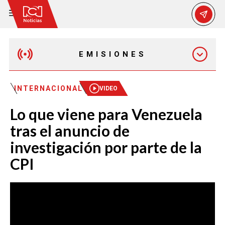
EMISIONES
MAÑANA EXPRESS
INTERNACIONAL
VIDEO
Lo que viene para Venezuela
EMISIÓN 12:30 PM
tras el anuncio de
investigación por parte de la
EMISIÓN 7:00 PM
CPI
EMISIÓN 11:30 PM