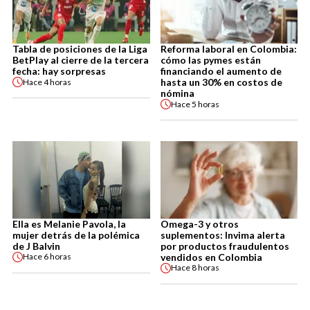
Tabla de posiciones de la Liga
Reforma laboral en Colombia:
BetPlay al cierre de la tercera
cómo las pymes están
fecha: hay sorpresas
financiando el aumento de
hasta un 30% en costos de
Hace
4 horas
nómina
Hace
5 horas
Ella es Melanie Pavola, la
Omega-3 y otros
mujer detrás de la polémica
suplementos: Invima alerta
de J Balvin
por productos fraudulentos
vendidos en Colombia
Hace
6 horas
Hace
8 horas