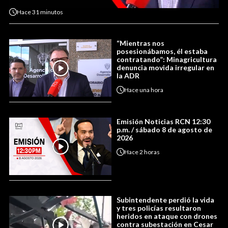
Hace
31 minutos
“Mientras nos
posesionábamos, él estaba
contratando”: Minagricultura
denuncia movida irregular en
la ADR
Hace
una hora
Emisión Noticias RCN 12:30
p.m. / sábado 8 de agosto de
2026
Hace
2 horas
Subintendente perdió la vida
y tres policías resultaron
heridos en ataque con drones
contra subestación en Cesar