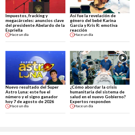
Impuestos, fracking y
Así fue la revelación de
megacárceles: anuncios clave
género del bebé Karina
del presidente Abelardo de la
García y Kris R: emotiva
Espriella
reacción
Hace
un día
Hace
un día
Nuevo resultado del Super
¿Cómo abordar la crisis
Astro Luna: este fue el
humanitaria del sistema de
número y el signo ganador
salud en el nuevo Gobierno?
hoy 7 de agosto de 2026
Expertos responden
Hace
un día
Hace
un día