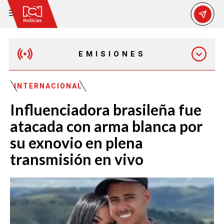
EMISIONES
EMISIÓN 12:30 PM
INTERNACIONAL
Influenciadora brasileña fue
EMISIÓN 7:00 PM
atacada con arma blanca por
su exnovio en plena
transmisión en vivo