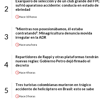
Exarquero de selección y de un club grande del FPC
sufrió aparatoso accidente: conducía en estado de
2
ebriedad
Hace
10 horas
“Mientras nos posesionábamos, él estaba
contratando”: Minagricultura denuncia movida
3
irregular en la ADR
Hace
una hora
Repartidores de Rappi y otras plataformas tendrán
nuevas reglas: Gobierno Petro dejó firmado el
4
decreto
Hace
4 horas
Tres turistas colombianas murieron en trágico
5
accidente de helicóptero en Brasil: esto se sabe
Hace
3 horas