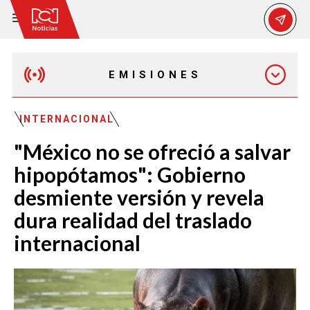
EMISIONES
EMISIÓN 12:30 PM
INTERNACIONAL
"México no se ofreció a salvar
EMISIÓN 7:00 PM
hipopótamos": Gobierno
desmiente versión y revela
dura realidad del traslado
internacional