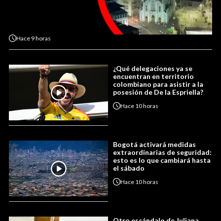
Hace
9 horas
¿Qué delegaciones ya se
encuentran en territorio
colombiano para asistir a la
posesión de De la Espriella?
Hace
10 horas
Bogotá activará medidas
extraordinarias de seguridad:
esto es lo que cambiará hasta
el sábado
Hace
10 horas
Otro escándalo de Juliana