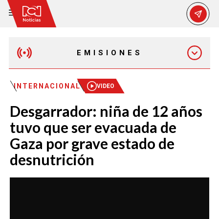
EMISIONES
MAÑANA EXPRESS
INTERNACIONAL
VIDEO
Desgarrador: niña de 12 años
EMISIÓN 12:30 PM
tuvo que ser evacuada de
Gaza por grave estado de
EMISIÓN 7:00 PM
desnutrición
EMISIÓN 11:30 PM