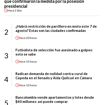
que confirmaron la medida por la posesión
presidencial
Hace
2 días
¿Habrá restricción de parrillero en moto este 7 de
2
agosto? Estas son las ciudades confirmadas
Hace
20 horas
Futbolista de selección fue asesinado a golpes:
3
esto se sabe
Hace
15 horas
Radican demanda de nulidad contra curul de
4
Cepeda en el Senado y Aida Quilcué en Cámara
Hace
13 horas
Bancolombia vende apartamentos y lotes desde
5
$40 millones: así puede comprar