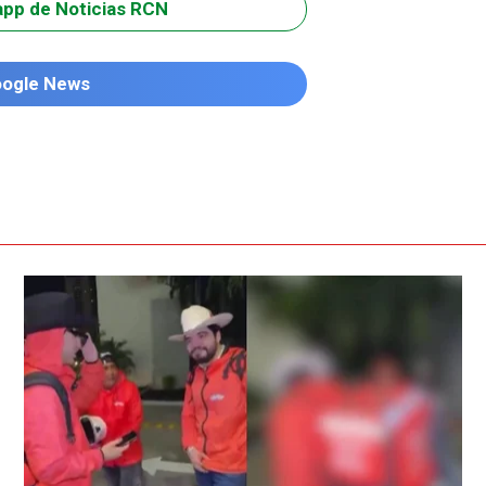
app de Noticias RCN
oogle News