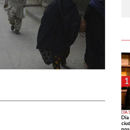
1
DÍA 
Día 
ciu
pos