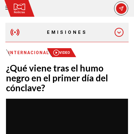
EMISIONES
MAÑANA EXPRESS
INTERNACIONAL
VIDEO
¿Qué viene tras el humo
EMISIÓN 12:30 PM
negro en el primer día del
cónclave?
EMISIÓN 7:00 PM
EMISIÓN 11:30 PM