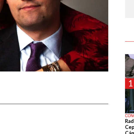
1
CON
Rad
Cep
Cá