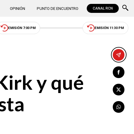
OPINIÓN
PUNTO DE ENCUENTRO
CANAL RCN
EMISIÓN 7:00 PM
EMISIÓN 11:30 PM
Kirk y qué
ista