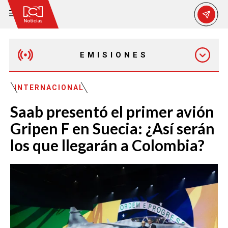
EMISIONES
MAÑANA EXPRESS
INTERNACIONAL
Saab presentó el primer avión
EMISIÓN 12:30 PM
Gripen F en Suecia: ¿Así serán
los que llegarán a Colombia?
EMISIÓN 7:00 PM
EMISIÓN 11:30 PM