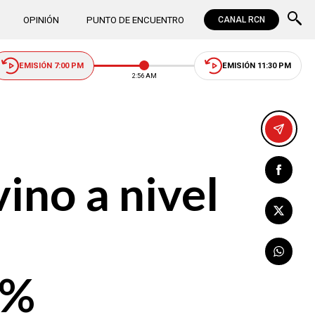
OPINIÓN
PUNTO DE ENCUENTRO
CANAL RCN
EMISIÓN 7:00 PM
EMISIÓN 11:30 PM
2:56 AM
ino a nivel
1%