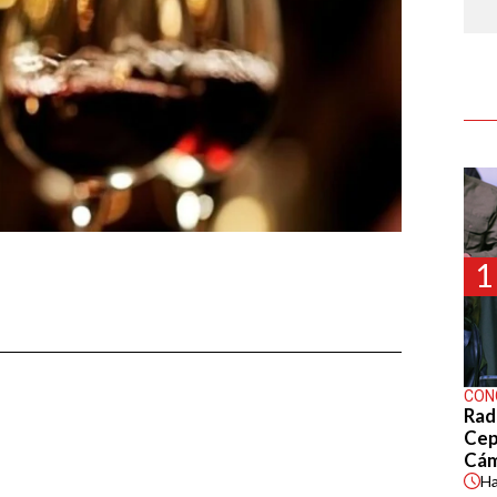
1
CON
Rad
Cep
Cá
H