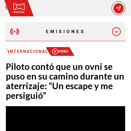
EMISIONES
MAÑANA EXPRESS
INTERNACIONAL
VIDEO
Piloto contó que un ovni se
EMISIÓN 12:30 PM
puso en su camino durante un
aterrizaje: “Un escape y me
EMISIÓN 7:00 PM
persiguió”
EMISIÓN 11:30 PM