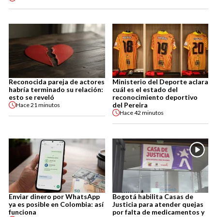
Reconocida pareja de actores
Ministerio del Deporte aclara
habría terminado su relación:
cuál es el estado del
esto se reveló
reconocimiento deportivo
del Pereira
Hace
21 minutos
Hace
42 minutos
Enviar dinero por WhatsApp
Bogotá habilita Casas de
ya es posible en Colombia: así
Justicia para atender quejas
funciona
por falta de medicamentos y