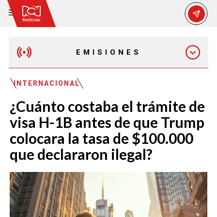
EMISIONES
MAÑANA EXPRESS
INTERNACIONAL
¿Cuánto costaba el trámite de
EMISIÓN 12:30 PM
visa H-1B antes de que Trump
colocara la tasa de $100.000
EMISIÓN 7:00 PM
que declararon ilegal?
EMISIÓN 11:30 PM