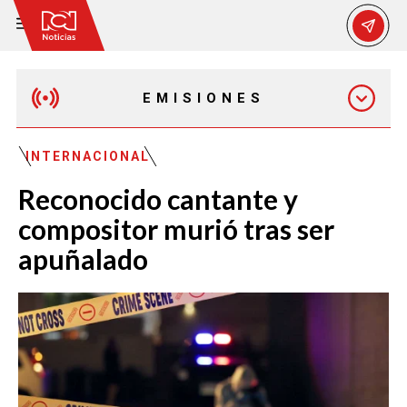
EMISIONES
MAÑANA EXPRESS
INTERNACIONAL
Reconocido cantante y
EMISIÓN 12:30 PM
compositor murió tras ser
apuñalado
EMISIÓN 7:00 PM
EMISIÓN 11:30 PM