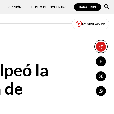
OPINIÓN
PUNTO DE ENCUENTRO
CANAL RCN
EMISIÓN 7:00 PM
lpeó la
a de