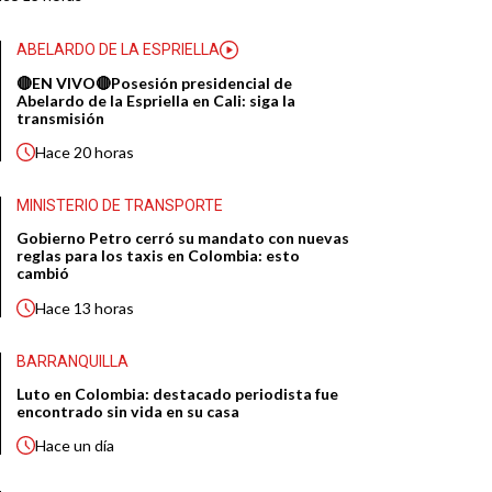
ABELARDO DE LA ESPRIELLA
🔴EN VIVO🔴Posesión presidencial de
Abelardo de la Espriella en Cali: siga la
transmisión
Hace
20 horas
MINISTERIO DE TRANSPORTE
Gobierno Petro cerró su mandato con nuevas
reglas para los taxis en Colombia: esto
cambió
Hace
13 horas
BARRANQUILLA
Luto en Colombia: destacado periodista fue
encontrado sin vida en su casa
Hace
un día