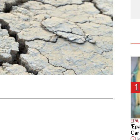
1
EPA
'Epa
Car
H