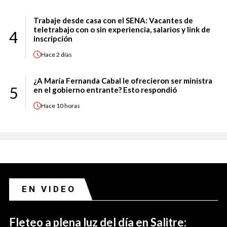
Trabaje desde casa con el SENA: Vacantes de
teletrabajo con o sin experiencia, salarios y link de
4
inscripción
Hace
2 días
¿A María Fernanda Cabal le ofrecieron ser ministra
5
en el gobierno entrante? Esto respondió
Hace
10 horas
EN VIDEO
Fleteo a plena luz del día en Salitre: