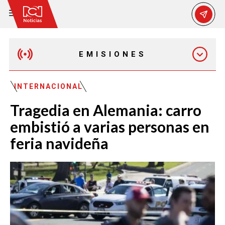
EMISIONES
MAÑANA EXPRESS
INTERNACIONAL
Tragedia en Alemania: carro
EMISIÓN 12:30 PM
embistió a varias personas en
feria navideña
EMISIÓN 7:00 PM
EMISIÓN 11:30 PM