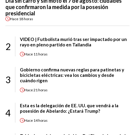
Día sin carro y sin moto el 7 de agosto: ciudades
que confirmaron la medida por la posesión
presidencial
Hace
18 horas
VIDEO | Futbolista murió tras ser impactado por un
2
rayo en pleno partido en Tailandia
Hace
11 horas
Gobierno confirma nuevas reglas para patinetas y
bicicletas eléctricas: vea los cambios y desde
3
cuándo rigen
Hace
21 horas
Esta es la delegación de EE. UU. que vendrá a la
4
posesión de Abelardo: ¿Estará Trump?
Hace
14 horas