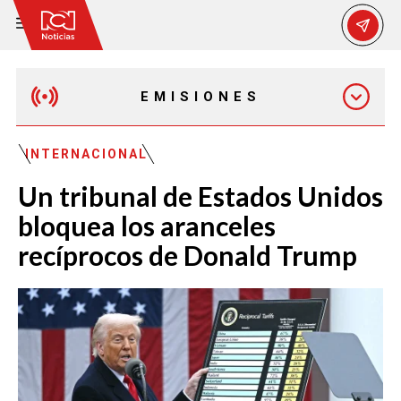
EMISIONES
MAÑANA EXPRESS
INTERNACIONAL
Un tribunal de Estados Unidos
EMISIÓN 12:30 PM
bloquea los aranceles
recíprocos de Donald Trump
EMISIÓN 7:00 PM
EMISIÓN 11:30 PM