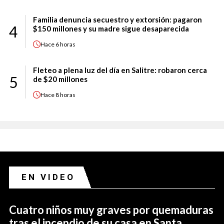
Familia denuncia secuestro y extorsión: pagaron
4
$150 millones y su madre sigue desaparecida
Hace
6 horas
Fleteo a plena luz del día en Salitre: robaron cerca
5
de $20 millones
Hace
8 horas
EN VIDEO
Cuatro niños muy graves por quemaduras
tras el incendio de su casa en Santa