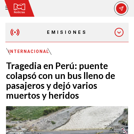
EMISIONES
MAÑANA EXPRESS
INTERNACIONAL
Tragedia en Perú: puente
EMISIÓN 12:30 PM
colapsó con un bus lleno de
pasajeros y dejó varios
EMISIÓN 7:00 PM
muertos y heridos
EMISIÓN 11:30 PM