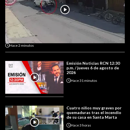
Hace
2 minutos
Emisión Noticias RCN 12:30
p.m. / jueves 6 de agosto de
2026
Hace
31 minutos
Cuatro niños muy graves por
quemaduras tras el incendio
de su casa en Santa Marta
Hace
3 horas