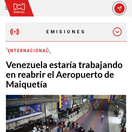
EMISIONES
MAÑANA EXPRESS
INTERNACIONAL
Venezuela estaría trabajando
EMISIÓN 12:30 PM
en reabrir el Aeropuerto de
Maiquetía
EMISIÓN 7:00 PM
EMISIÓN 11:30 PM