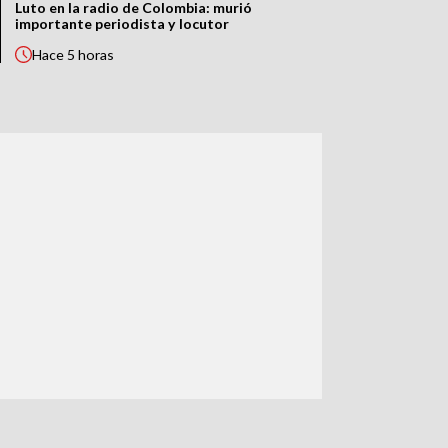
Luto en la radio de Colombia: murió
importante periodista y locutor
Hace
5 horas