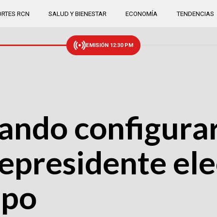
RTES RCN
SALUD Y BIENESTAR
ECONOMÍA
TENDENCIAS
EMISIÓN 12:30 PM
tando configura
cepresidente ele
epo