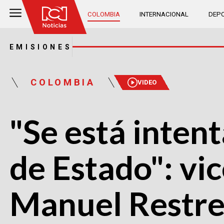
COLOMBIA
INTERNACIONAL
DEPO
EMISIONES
COLOMBIA
VIDEO
"Se está inten
de Estado": vi
Manuel Restr