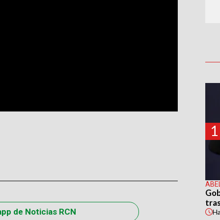
1
ABE
Gob
tras
app de Noticias RCN
H