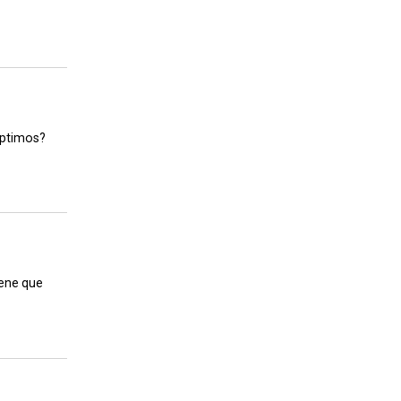
óptimos?
iene que