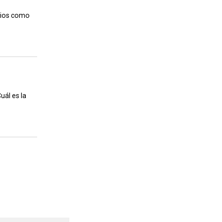
cios como
uál es la