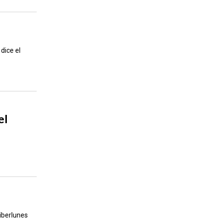
dice el
el
Ciberlunes