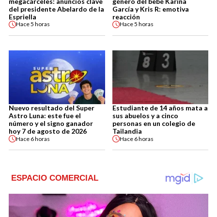
megacárceles: anuncios clave
género del bebé Karina
del presidente Abelardo de la
García y Kris R: emotiva
Espriella
reacción
Hace
5 horas
Hace
5 horas
Nuevo resultado del Super
Estudiante de 14 años mata a
Astro Luna: este fue el
sus abuelos y a cinco
número y el signo ganador
personas en un colegio de
hoy 7 de agosto de 2026
Tailandia
Hace
6 horas
Hace
6 horas