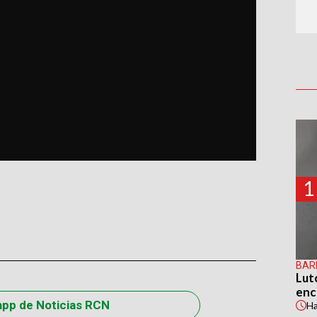
1
BAR
Lut
enc
app de Noticias RCN
H