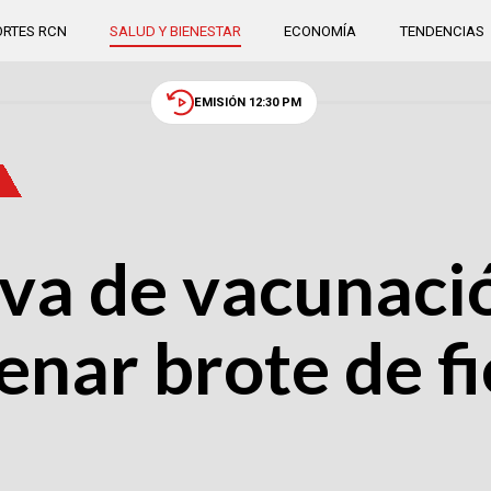
RTES RCN
SALUD Y BIENESTAR
ECONOMÍA
TENDENCIAS
EMISIÓN 12:30 PM
a de vacunaci
renar brote de f