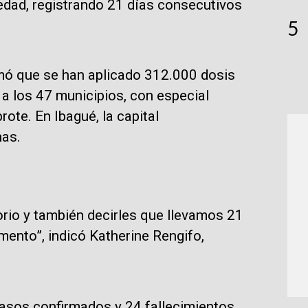
edad, registrando 21 días consecutivos
5
mó que se han aplicado 312.000 dosis
 a los 47 municipios, con especial
rote. En Ibagué, la capital
nas.
orio y también decirles que llevamos 21
mento”, indicó Katherine Rengifo,
casos confirmados y 24 fallecimientos,