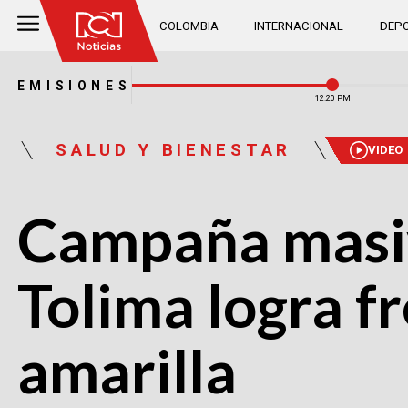
COLOMBIA
INTERNACIONAL
DEPO
EMISIONES
12:20 PM
SALUD Y BIENESTAR
VIDEO
Campaña masiv
Tolima logra f
amarilla