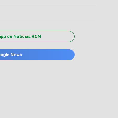
app de Noticias RCN
oogle News