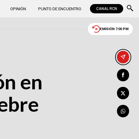
OPINIÓN
PUNTO DE ENCUENTRO
CANAL RCN
EMISIÓN 7:00 PM
ón en
iebre