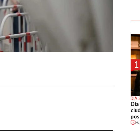
1
DÍA 
Día 
ciu
pos
H