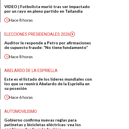
VIDEO | Futbolista murió tras ser impactado
por un rayo en pleno partido en Tailandia
Hace
8 horas
ELECCIONES PRESIDENCIALES 2026
Auditor le responde a Petro por afirmaciones
de supuesto fraude: “No tiene fundamento”
Hace
8 horas
ABELARDO DE LA ESPRIELLA
Este es el listado de los líderes mundiales con
los que se reunirá Abelardo de la Espriella en
su posesión
Hace
6 horas
AUTOMOVILISMO
Gobierno confirma nuevas reglas para
patinetas y bicicletas eléctricas: vea los