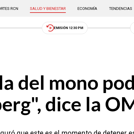
RTES RCN
SALUD Y BIENESTAR
ECONOMÍA
TENDENCIAS
EMISIÓN 12:30 PM
la del mono podr
berg", dice la O
eguró que este es el momento de detener e