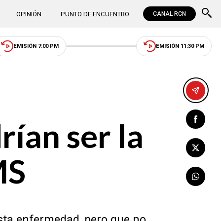
OPINIÓN
PUNTO DE ENCUENTRO
CANAL RCN
EMISIÓN 7:00 PM
EMISIÓN 11:30 PM
ían ser la
MS
sta enfermedad, pero que no