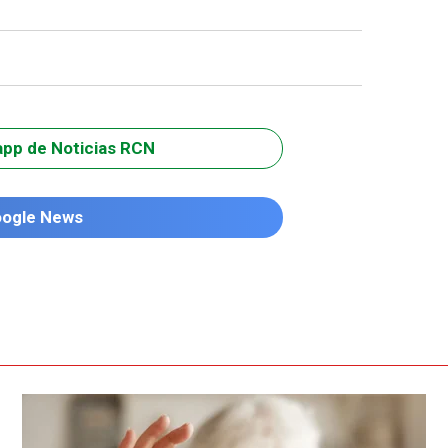
app de Noticias RCN
oogle News