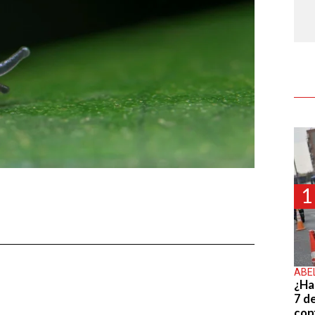
1
ABE
¿Ha
7 d
con