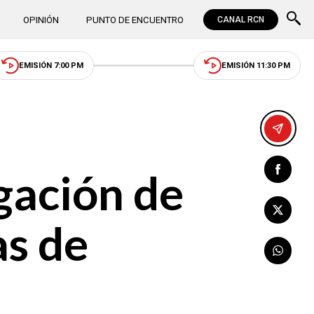
OPINIÓN
PUNTO DE ENCUENTRO
CANAL RCN
EMISIÓN 7:00 PM
EMISIÓN 11:30 PM
gación de
as de