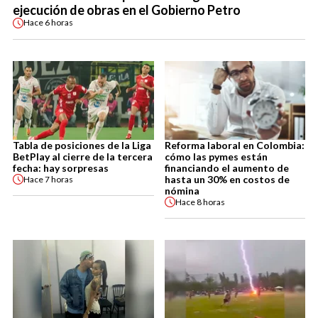
ejecución de obras en el Gobierno Petro
Hace
6 horas
Tabla de posiciones de la Liga
Reforma laboral en Colombia:
BetPlay al cierre de la tercera
cómo las pymes están
fecha: hay sorpresas
financiando el aumento de
hasta un 30% en costos de
Hace
7 horas
nómina
Hace
8 horas