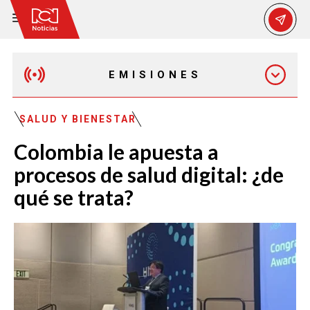
EMISIONES
MAÑANA EXPRESS
SALUD Y BIENESTAR
Colombia le apuesta a
EMISIÓN 12:30 PM
procesos de salud digital: ¿de
qué se trata?
EMISIÓN 7:00 PM
EMISIÓN 11:30 PM