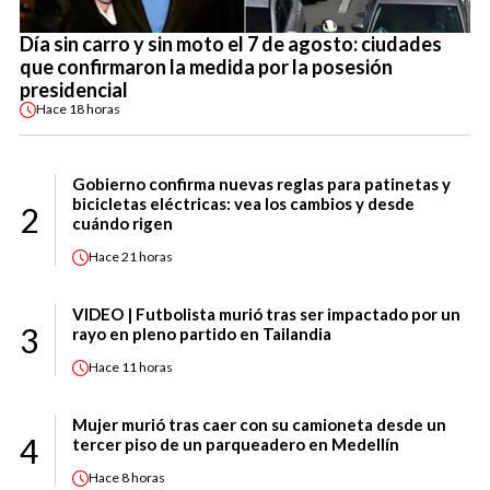
Día sin carro y sin moto el 7 de agosto: ciudades
que confirmaron la medida por la posesión
presidencial
Hace
18 horas
Gobierno confirma nuevas reglas para patinetas y
bicicletas eléctricas: vea los cambios y desde
2
cuándo rigen
Hace
21 horas
VIDEO | Futbolista murió tras ser impactado por un
3
rayo en pleno partido en Tailandia
Hace
11 horas
Mujer murió tras caer con su camioneta desde un
4
tercer piso de un parqueadero en Medellín
Hace
8 horas