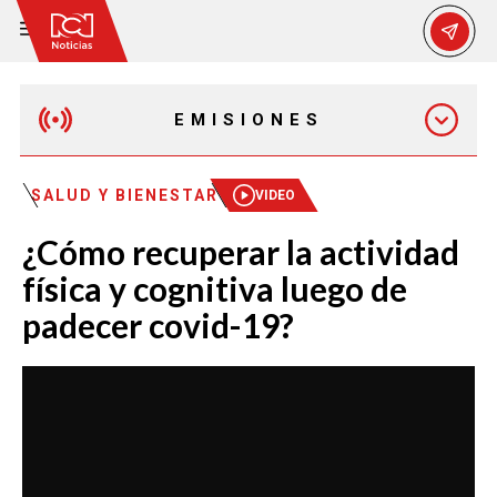
EMISIONES
MAÑANA EXPRESS
SALUD Y BIENESTAR
VIDEO
¿Cómo recuperar la actividad
EMISIÓN 12:30 PM
física y cognitiva luego de
padecer covid-19?
EMISIÓN 7:00 PM
EMISIÓN 11:30 PM