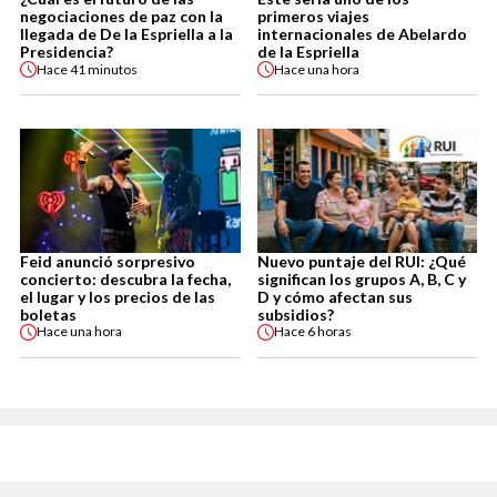
negociaciones de paz con la
primeros viajes
llegada de De la Espriella a la
internacionales de Abelardo
Presidencia?
de la Espriella
Hace
41 minutos
Hace
una hora
Feid anunció sorpresivo
Nuevo puntaje del RUI: ¿Qué
concierto: descubra la fecha,
significan los grupos A, B, C y
el lugar y los precios de las
D y cómo afectan sus
boletas
subsidios?
Hace
una hora
Hace
6 horas