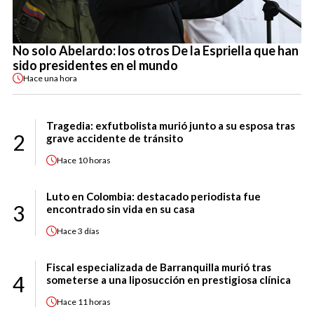
No solo Abelardo: los otros De la Espriella que han
sido presidentes en el mundo
Hace
una hora
Tragedia: exfutbolista murió junto a su esposa tras
2
grave accidente de tránsito
Hace
10 horas
Luto en Colombia: destacado periodista fue
3
encontrado sin vida en su casa
Hace
3 días
Fiscal especializada de Barranquilla murió tras
4
someterse a una liposucción en prestigiosa clínica
Hace
11 horas