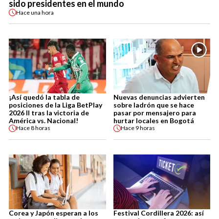
sido presidentes en el mundo
Hace
una hora
¡Así quedó la tabla de
Nuevas denuncias advierten
posiciones de la Liga BetPlay
sobre ladrón que se hace
2026 II tras la victoria de
pasar por mensajero para
América vs. Nacional!
hurtar locales en Bogotá
Hace
8 horas
Hace
9 horas
Corea y Japón esperan a los
Festival Cordillera 2026: así