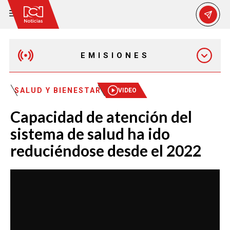
EMISIONES
MAÑANA EXPRESS
SALUD Y BIENESTAR
VIDEO
Capacidad de atención del
EMISIÓN 12:30 PM
sistema de salud ha ido
reduciéndose desde el 2022
EMISIÓN 7:00 PM
EMISIÓN 11:30 PM