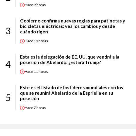
Hace
9 horas
Gobierno confirma nuevas reglas para patinetas y
bicicletas eléctricas: vea los cambios y desde
3
cuándo rigen
Hace
19 horas
Esta es la delegación de EE. UU. que vendrá a la
4
posesión de Abelardo: ¿Estará Trump?
Hace
11 horas
Este es el listado de los líderes mundiales con los
que se reunirá Abelardo de la Espriella en su
5
posesión
Hace
7 horas