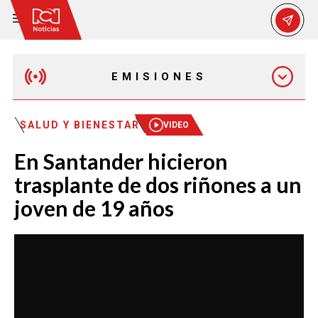
EMISIONES
MAÑANA EXPRESS
SALUD Y BIENESTAR
VIDEO
En Santander hicieron
EMISIÓN 12:30 PM
trasplante de dos riñones a un
joven de 19 años
EMISIÓN 7:00 PM
EMISIÓN 11:30 PM