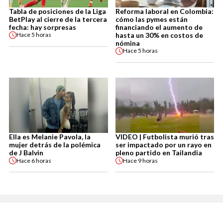
Tabla de posiciones de la Liga
Reforma laboral en Colombia:
BetPlay al cierre de la tercera
cómo las pymes están
fecha: hay sorpresas
financiando el aumento de
hasta un 30% en costos de
Hace
5 horas
nómina
Hace
5 horas
Ella es Melanie Pavola, la
VIDEO | Futbolista murió tras
mujer detrás de la polémica
ser impactado por un rayo en
de J Balvin
pleno partido en Tailandia
Hace
6 horas
Hace
9 horas