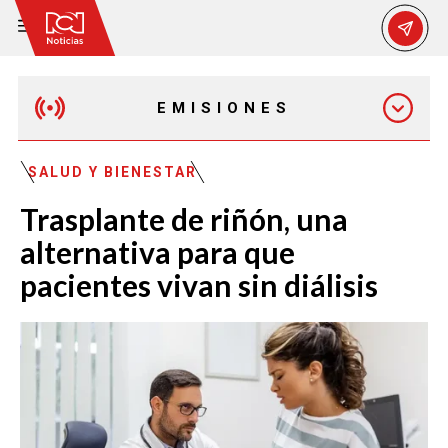
EMISIONES
MAÑANA EXPRESS
SALUD Y BIENESTAR
Trasplante de riñón, una
EMISIÓN 12:30 PM
alternativa para que
pacientes vivan sin diálisis
EMISIÓN 7:00 PM
EMISIÓN 11:30 PM