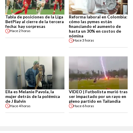
Tabla de posiciones de la Liga
Reforma laboral en Colombia:
BetPlay al cierre de la tercera
cómo las pymes están
fecha: hay sorpresas
financiando el aumento de
hasta un 30% en costos de
Hace
2 horas
nómina
Hace
3 horas
Ella es Melanie Pavola, la
VIDEO | Futbolista murió tras
mujer detrás de la polémica
ser impactado por un rayo en
de J Balvin
pleno partido en Tailandia
Hace
4 horas
Hace
6 horas