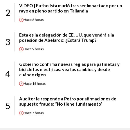
VIDEO | Futbolista murió tras ser impactado por un
2
rayo en pleno partido en Tailandia
Hace
6 horas
Esta es la delegación de EE. UU. que vendrá a la
3
posesión de Abelardo: ¿Estará Trump?
Hace
9 horas
Gobierno confirma nuevas reglas para patinetas y
bicicletas eléctricas: vea los cambios y desde
4
cuándo rigen
Hace
16 horas
Auditor le responde a Petro por afirmaciones de
5
supuesto fraude: “No tiene fundamento”
Hace
7 horas