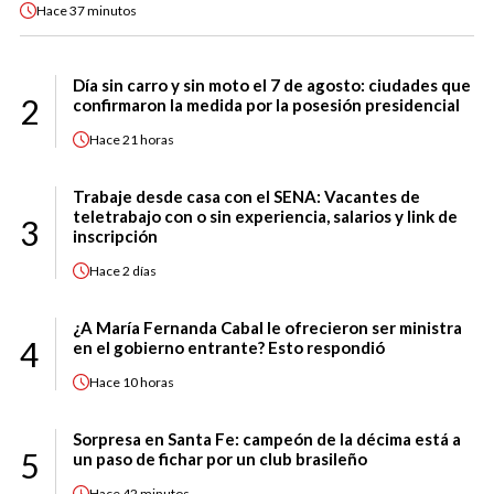
Hace
37 minutos
Día sin carro y sin moto el 7 de agosto: ciudades que
2
confirmaron la medida por la posesión presidencial
Hace
21 horas
Trabaje desde casa con el SENA: Vacantes de
teletrabajo con o sin experiencia, salarios y link de
3
inscripción
Hace
2 días
¿A María Fernanda Cabal le ofrecieron ser ministra
4
en el gobierno entrante? Esto respondió
Hace
10 horas
Sorpresa en Santa Fe: campeón de la décima está a
5
un paso de fichar por un club brasileño
Hace
42 minutos