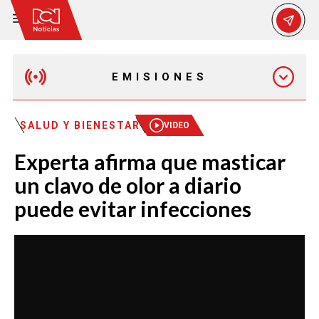
EMISIONES
MAÑANA EXPRESS
SALUD Y BIENESTAR
VIDEO
Experta afirma que masticar
EMISIÓN 12:30 PM
un clavo de olor a diario
puede evitar infecciones
EMISIÓN 7:00 PM
EMISIÓN 11:30 PM