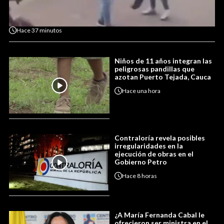
Hace
37 minutos
Niños de 11 años integran las
peligrosas pandillas que
azotan Puerto Tejada, Cauca
Hace
una hora
Contraloría revela posibles
irregularidades en la
ejecución de obras en el
Gobierno Petro
Hace
8 horas
¿A María Fernanda Cabal le
ofrecieron ser ministra en el