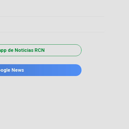
app de Noticias RCN
oogle News