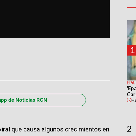
1
EPA
'Epa
Car
app de Noticias RCN
H
2
viral que causa algunos crecimientos en