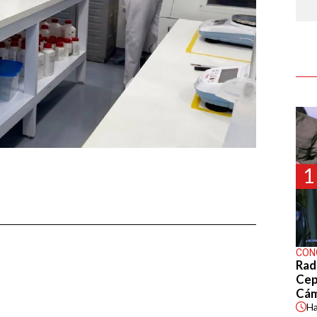
1
CON
Rad
Cep
Cá
H