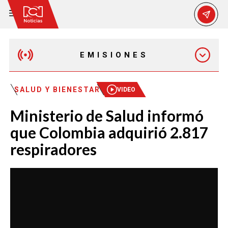
EMISIONES
MAÑANA EXPRESS
SALUD Y BIENESTAR
VIDEO
Ministerio de Salud informó
EMISIÓN 12:30 PM
que Colombia adquirió 2.817
respiradores
EMISIÓN 7:00 PM
EMISIÓN 11:30 PM