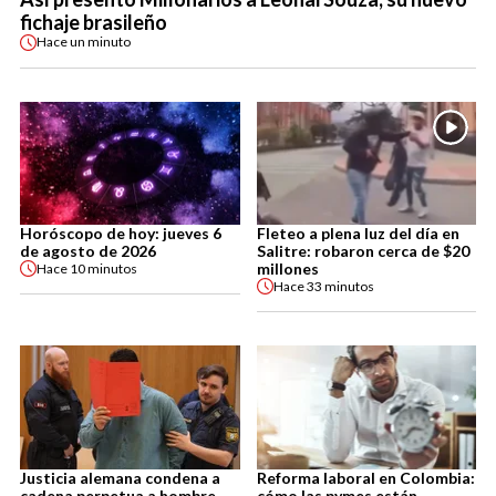
fichaje brasileño
Hace
un minuto
Horóscopo de hoy: jueves 6
Fleteo a plena luz del día en
de agosto de 2026
Salitre: robaron cerca de $20
millones
Hace
10 minutos
Hace
33 minutos
Justicia alemana condena a
Reforma laboral en Colombia:
cadena perpetua a hombre
cómo las pymes están