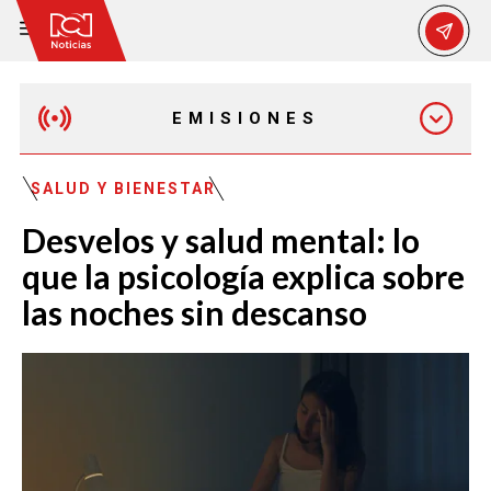
EMISIONES
EMISIÓN 12:30 PM
SALUD Y BIENESTAR
Desvelos y salud mental: lo
EMISIÓN 7:00 PM
que la psicología explica sobre
las noches sin descanso