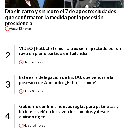
Día sin carro y sin moto el 7 de agosto: ciudades
que confirmaron la medida por la posesión
presidencial
Hace
13 horas
VIDEO | Futbolista murió tras ser impactado por un
2
rayo en pleno partido en Tailandia
Hace
6 horas
Esta es la delegación de EE. UU. que vendrá a la
3
posesión de Abelardo: ¿Estará Trump?
Hace
9 horas
Gobierno confirma nuevas reglas para patinetas y
bicicletas eléctricas: vea los cambios y desde
4
cuándo rigen
Hace
16 horas