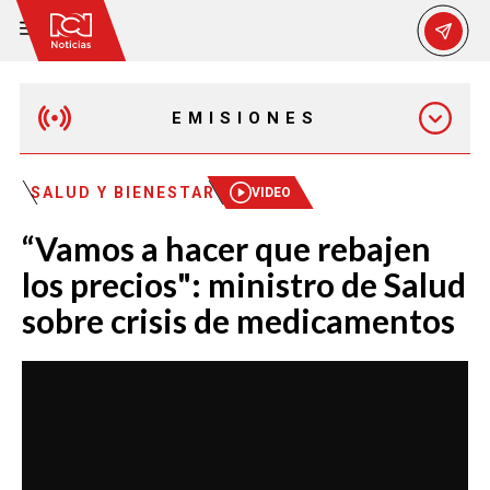
EMISIONES
MAÑANA EXPRESS
SALUD Y BIENESTAR
VIDEO
“Vamos a hacer que rebajen
EMISIÓN 12:30 PM
los precios": ministro de Salud
sobre crisis de medicamentos
EMISIÓN 7:00 PM
EMISIÓN 11:30 PM